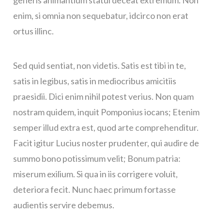
generis animantium statui deceat extremum. Non
enim, si omnia non sequebatur, idcirco non erat
ortus illinc.
Sed quid sentiat, non videtis. Satis est tibi in te,
satis in legibus, satis in mediocribus amicitiis
praesidii. Dici enim nihil potest verius. Non quam
nostram quidem, inquit Pomponius iocans; Etenim
semper illud extra est, quod arte comprehenditur.
Facit igitur Lucius noster prudenter, qui audire de
summo bono potissimum velit; Bonum patria:
miserum exilium. Si qua in iis corrigere voluit,
deteriora fecit. Nunc haec primum fortasse
audientis servire debemus.