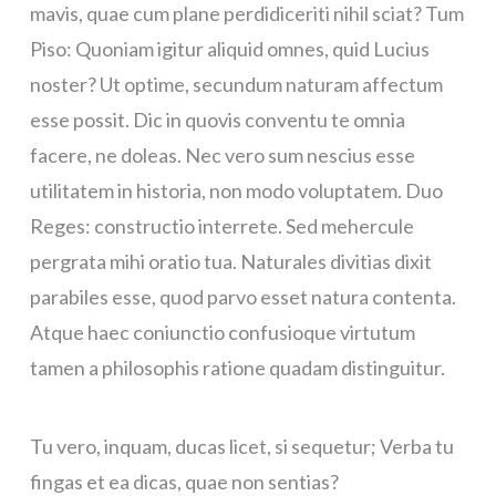
mavis, quae cum plane perdidiceriti nihil sciat? Tum
Piso: Quoniam igitur aliquid omnes, quid Lucius
noster? Ut optime, secundum naturam affectum
esse possit. Dic in quovis conventu te omnia
facere, ne doleas. Nec vero sum nescius esse
utilitatem in historia, non modo voluptatem. Duo
Reges: constructio interrete. Sed mehercule
pergrata mihi oratio tua. Naturales divitias dixit
parabiles esse, quod parvo esset natura contenta.
Atque haec coniunctio confusioque virtutum
tamen a philosophis ratione quadam distinguitur.
Tu vero, inquam, ducas licet, si sequetur; Verba tu
fingas et ea dicas, quae non sentias?