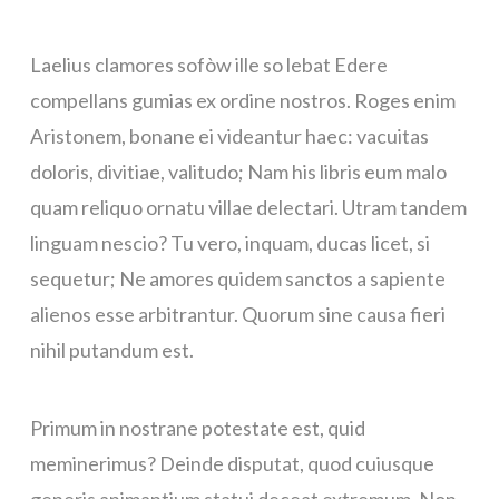
Laelius clamores sofòw ille so lebat Edere
compellans gumias ex ordine nostros. Roges enim
Aristonem, bonane ei videantur haec: vacuitas
doloris, divitiae, valitudo; Nam his libris eum malo
quam reliquo ornatu villae delectari. Utram tandem
linguam nescio? Tu vero, inquam, ducas licet, si
sequetur; Ne amores quidem sanctos a sapiente
alienos esse arbitrantur. Quorum sine causa fieri
nihil putandum est.
Primum in nostrane potestate est, quid
meminerimus? Deinde disputat, quod cuiusque